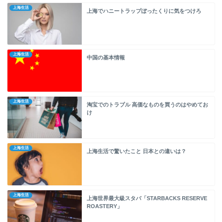
上海生活
上海でハニートラップぼったくりに気をつけろ
上海生活
中国の基本情報
上海生活
淘宝でのトラブル 高価なものを買うのはやめてお
け
上海生活
上海生活で驚いたこと 日本との違いは？
上海生活
上海世界最大級スタバ「STARBACKS RESERVE
ROASTERY」