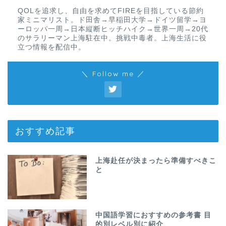
QOLを追求し、自由を求めてFIREを目指している節約
家ミニマリスト。ド田舎→早稲田大学→ドイツ留学→ヨ
ーロッパ一周→日本縦断ヒッチハイク→世界一周→20代
のサラリーマン上海駐在中。挑戦中毒者。上海生活に役
立つ情報を配信中。
＼ Follow me ／
おすすめ記事
上海赴任が決まったら準備すべきこ
と
中国語学習におすすめの参考書 目
的別レベル別に紹介