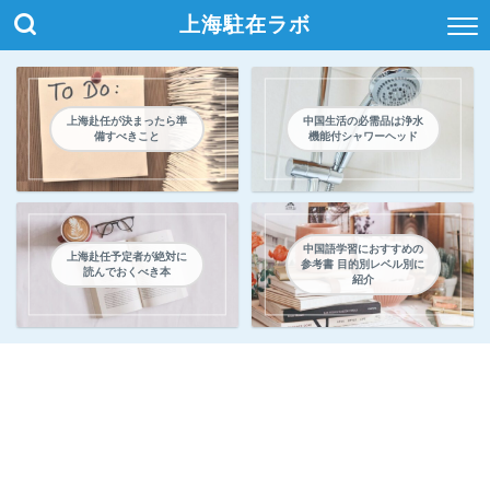
上海駐在ラボ
上海赴任が決まったら準
中国生活の必需品は浄水
備すべきこと
機能付シャワーヘッド
中国語学習におすすめの
上海赴任予定者が絶対に
参考書 目的別レベル別に
読んでおくべき本
紹介