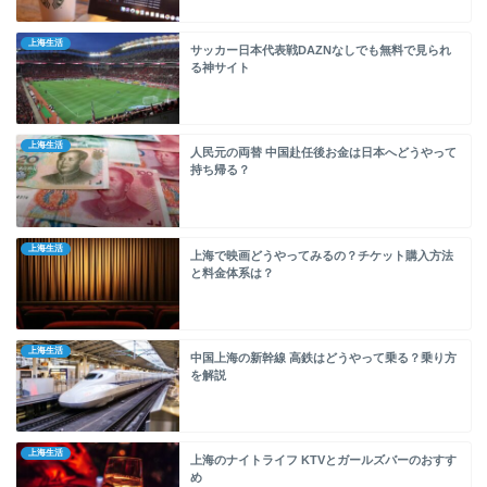
上海生活
サッカー日本代表戦DAZNなしでも無料で見られ
る神サイト
上海生活
人民元の両替 中国赴任後お金は日本へどうやって
持ち帰る？
上海生活
上海で映画どうやってみるの？チケット購入方法
と料金体系は？
上海生活
中国上海の新幹線 高鉄はどうやって乗る？乗り方
を解説
上海生活
上海のナイトライフ KTVとガールズバーのおすす
め