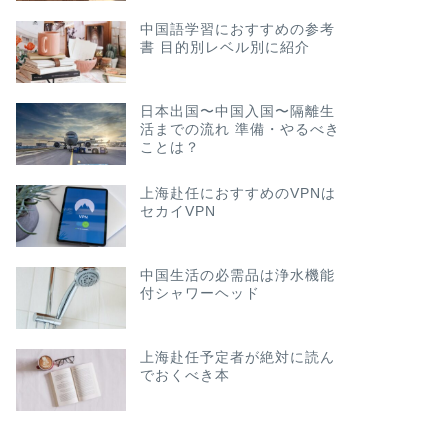
中国語学習におすすめの参考
書 目的別レベル別に紹介
日本出国〜中国入国〜隔離生
活までの流れ 準備・やるべき
ことは？
上海赴任におすすめのVPNは
セカイVPN
中国生活の必需品は浄水機能
付シャワーヘッド
上海赴任予定者が絶対に読ん
でおくべき本