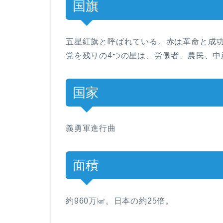
国旗
五星紅旗と呼ばれている。赤は革命と成
党を残りの4つの星は、労働者、農民、中
国家
義勇軍進行曲
面積
約960万㎢。日本の約25倍。