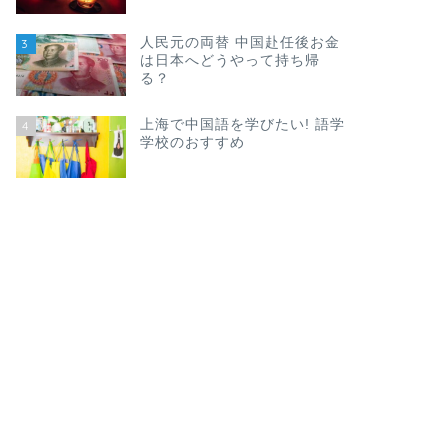
人民元の両替 中国赴任後お金
3
は日本へどうやって持ち帰
る？
上海で中国語を学びたい! 語学
4
学校のおすすめ