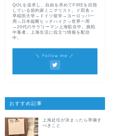
QOLを追求し、自由を求めてFIREを目指
している節約家ミニマリスト。ド田舎→
早稲田大学→ドイツ留学→ヨーロッパ一
周→日本縦断ヒッチハイク→世界一周
→20代のサラリーマン上海駐在中。挑戦
中毒者。上海生活に役立つ情報を配信
中。
＼ Follow me ／
おすすめ記事
上海赴任が決まったら準備す
べきこと