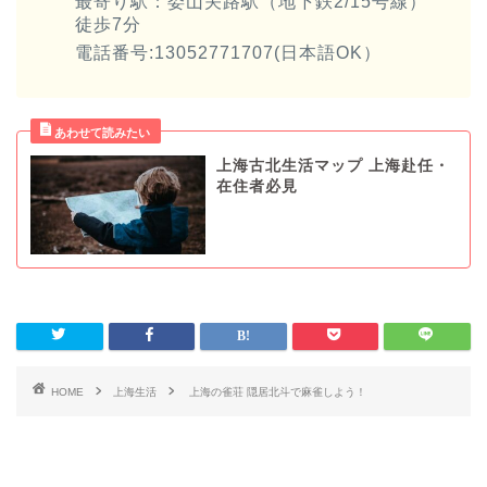
最寄り駅：娄山关路駅（地下鉄2/15号線）
徒歩7分
電話番号:13052771707(日本語OK）
上海古北生活マップ 上海赴任・
在住者必見
HOME
上海生活
上海の雀荘 隠居北斗で麻雀しよう！