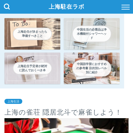
上海駐在ラボ
中国生活の必需品は浄
上海赴任が決まったら
水機能付シャワーヘッ
準備すべきこと
ド
中国語学習におすすめ
上海赴任予定者が絶対
の参考書 目的別レベル
に読んでおくべき本
別に紹介
上海生活
上海の雀荘 隠居北斗で麻雀しよう！