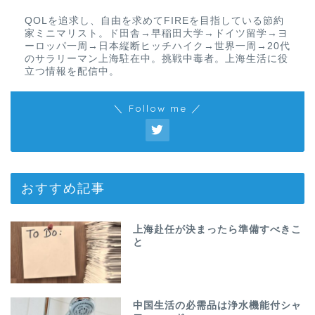
QOLを追求し、自由を求めてFIREを目指している節約
家ミニマリスト。ド田舎→早稲田大学→ドイツ留学→ヨ
ーロッパ一周→日本縦断ヒッチハイク→世界一周→20代
のサラリーマン上海駐在中。挑戦中毒者。上海生活に役
立つ情報を配信中。
＼ Follow me ／
おすすめ記事
上海赴任が決まったら準備すべきこ
と
中国生活の必需品は浄水機能付シャ