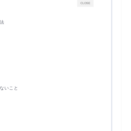
CLOSE
法
う
ないこと