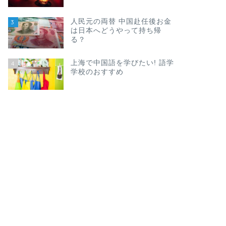
人民元の両替 中国赴任後お金
3
は日本へどうやって持ち帰
る？
上海で中国語を学びたい! 語学
4
学校のおすすめ