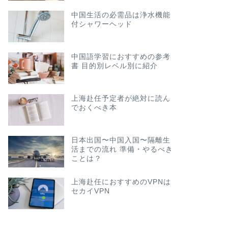
中国生活の必需品は浄水機能
付シャワーヘッド
中国語学習におすすめの参考
書 目的別レベル別に紹介
上海赴任予定者が絶対に読ん
でおくべき本
日本出国〜中国入国〜隔離生
活までの流れ 準備・やるべき
ことは？
上海赴任におすすめのVPNは
セカイVPN