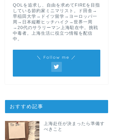
QOLを追求し、自由を求めてFIREを目指
している節約家ミニマリスト。ド田舎→
早稲田大学→ドイツ留学→ヨーロッパ一
周→日本縦断ヒッチハイク→世界一周
→20代のサラリーマン上海駐在中。挑戦
中毒者。上海生活に役立つ情報を配信
中。
＼ Follow me ／
おすすめ記事
上海赴任が決まったら準備す
べきこと