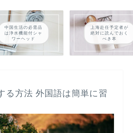
中国生活の必需品
上海赴任予定者が
は浄水機能付シャ
絶対に読んでおく
ワーヘッド
べき本
する方法 外国語は簡単に習