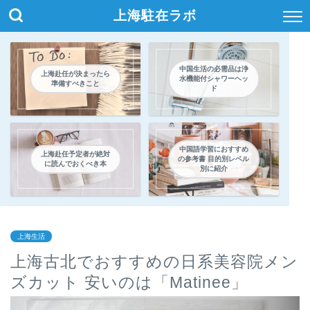
上海駐在ラボ
中国生活の必需品は浄
上海赴任が決まったら
水機能付シャワーヘッ
準備すべきこと
ド
中国語学習におすすめ
上海赴任予定者が絶対
の参考書 目的別レベル
に読んでおくべき本
別に紹介
上海生活
上海古北でおすすめの日系美容院メン
ズカット 安いのは「Matinee」