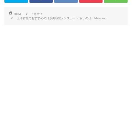
HOME
上海生活
上海古北でおすすめの日系美容院メンズカット 安いのは「Matinee」