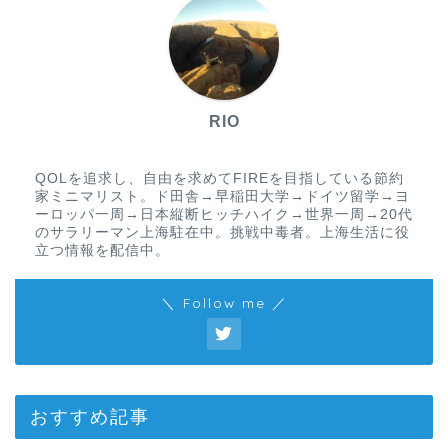
RIO
QOLを追求し、自由を求めてFIREを目指している節約
家ミニマリスト。ド田舎→早稲田大学→ドイツ留学→ヨ
ーロッパ一周→日本縦断ヒッチハイク→世界一周→20代
のサラリーマン上海駐在中。挑戦中毒者。上海生活に役
立つ情報を配信中。
＼ Follow me ／
おすすめ記事