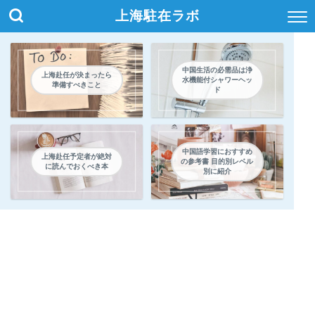
上海駐在ラボ
中国生活の必需品は浄
上海赴任が決まったら
水機能付シャワーヘッ
準備すべきこと
ド
中国語学習におすすめ
上海赴任予定者が絶対
の参考書 目的別レベル
に読んでおくべき本
別に紹介