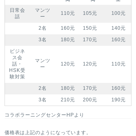
日常会
マンツ
110元
105元
100元
話
ー
2名
160元
150元
140元
3名
180元
170元
160元
ビジネ
ス会
マンツ
話・
120元
120元
110元
ー
HSK受
験対策
2名
180元
170元
160元
3名
210元
200元
190元
コラボラーニングセンターHPより
価格表は上記のようになっています。