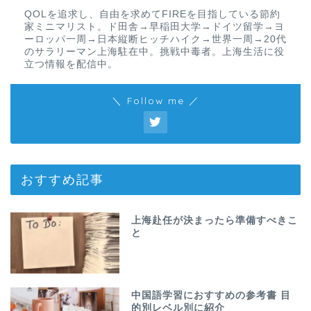
QOLを追求し、自由を求めてFIREを目指している節約
家ミニマリスト。ド田舎→早稲田大学→ドイツ留学→ヨ
ーロッパ一周→日本縦断ヒッチハイク→世界一周→20代
のサラリーマン上海駐在中。挑戦中毒者。上海生活に役
立つ情報を配信中。
＼ Follow me ／
おすすめ記事
上海赴任が決まったら準備すべきこ
と
中国語学習におすすめの参考書 目
的別レベル別に紹介